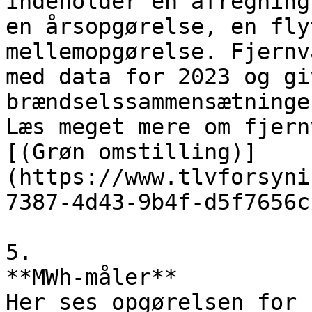
indeholder en afregning
en årsopgørelse, en fly
mellemopgørelse. Fjernv
med data for 2023 og gi
brændselssammensætningen
Læs meget mere om fjern
[(Grøn omstilling)]
(https://www.tlvforsyni
7387-4d43-9b4f-d5f7656c
5.

**MWh-måler**

Her ses opgørelsen for 